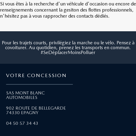
Si vous êtes à la recherche d'un véhicule d'occasion ou encore de
renseignements concernant la gesiton des flottes professionnels,
n'hésitez pas à vous rapprocher des contacts dédiés.
Pour les trajets courts, privilégiez la marche ou le vélo. Pensez à
covoiturer. Au quotidien, prenez les transports en commun.
#SeDéplacerMoinsPolluer
VOTRE CONCESSION
SAS MONT BLANC
AUTOMOBILES
902 ROUTE DE BELLEGARDE
74330 EPAGNY
04 50 57 34 43